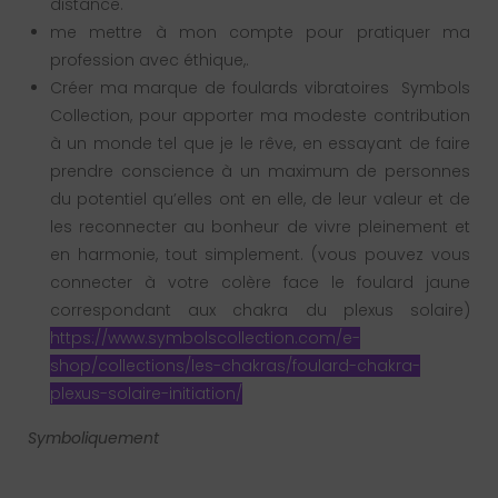
distance.
me mettre à mon compte pour pratiquer ma
profession avec éthique,.
Créer ma marque de foulards vibratoires Symbols
Collection, pour apporter ma modeste contribution
à un monde tel que je le rêve, en essayant de faire
prendre conscience à un maximum de personnes
du potentiel qu’elles ont en elle, de leur valeur et de
les reconnecter au bonheur de vivre pleinement et
en harmonie, tout simplement. (vous pouvez vous
connecter à votre colère face le foulard jaune
correspondant aux chakra du plexus solaire)
https://www.symbolscollection.com/e-
shop/collections/les-chakras/foulard-chakra-
plexus-solaire-initiation/
Symboliquement